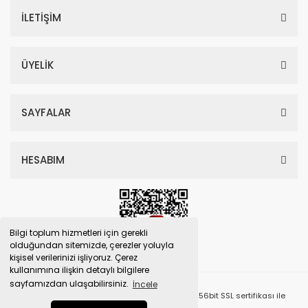
İLETİŞİM
ÜYELİK
SAYFALAR
HESABIM
Bilgi toplum hizmetleri için gerekli
olduğundan sitemizde, çerezler yoluyla
kişisel verilerinizi işliyoruz. Çerez
kullanımına ilişkin detaylı bilgilere
sayfamızdan ulaşabilirsiniz.
İncele
© Tüm Hakları Saklıdır. Kredi kartı bilgileriniz 256bit SSL sertifikası ile
korunmaktadır.