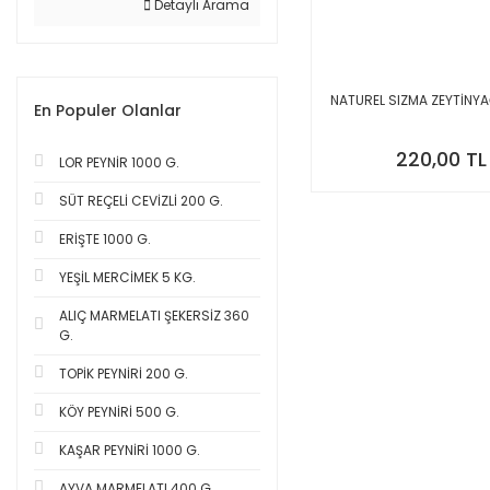
Detaylı Arama
NATUREL SIZMA ZEYTİNYA
En Populer Olanlar
220,00 TL
LOR PEYNİR 1000 G.
SÜT REÇELİ CEVİZLİ 200 G.
ERİŞTE 1000 G.
YEŞİL MERCİMEK 5 KG.
ALIÇ MARMELATI ŞEKERSİZ 360
G.
TOPİK PEYNİRİ 200 G.
KÖY PEYNİRİ 500 G.
KAŞAR PEYNİRİ 1000 G.
AYVA MARMELATI 400 G.