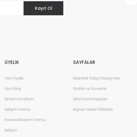
Kayıt Ol
Gönder
ÜYELİK
SAYFALAR
Yeni Üyelik
Mesafeli Satış Sözleşmesi
Üye Girişi
Gizlilik ve Güvenlik
Şifremi Unuttum
İptal İade Koşullari
İletişim Formu
Kişisel Veriler Politikası
Havale Bildirim Formu
İletişim