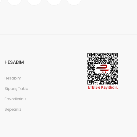
HESABIM
Hesabım
Sipariş Takip
Favorileriniz
Sepetiniz