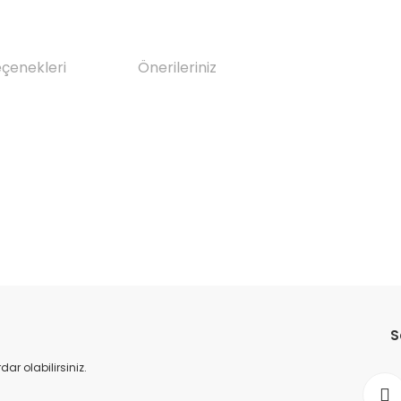
eçenekleri
Önerileriniz
da yetersiz gördüğünüz noktaları öneri formunu kullanarak tarafımıza il
Bu ürüne ilk yorumu siz yapın!
S
Yorum Yaz
r olabilirsiniz.