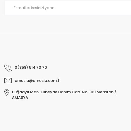
Ürün fiyatı diğer sitelerden daha pahalı.
Bu ürüne benzer farklı alternatifler olmalı.
0(358) 514 70 70
amesia@amesia.com.tr
Buğdaylı Mah. Zübeyde Hanım Cad. No: 109 Merzifon /
AMASYA