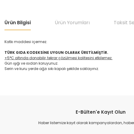
Ürün Bilgisi
Ürün Yorumları
Taksit S
Katkı maddesi içermez.
TÜRK GIDA KODEKSİNE UYGUN OLARAK ÜRETİLMİŞTİR.
+5°C altında donabilir, tekrar çözülmesi kalitesini etkilemez.
Gün ışığı ve ısıdan koruyunuz.
Serin ve kuru yerde ağzı sıkı kapalı şekilde saklayınız.
Bu ürünün fiyat bilgisi, resim, ürün açıklamalarında ve diğer konular
Görüş ve önerileriniz için teşekkür ederiz.
E-Bülten'e Kayıt Olun
Ürün resmi kalitesiz, bozuk veya görüntülenemiyor.
Ürün açıklamasında eksik bilgiler bulunuyor.
Haber listemize kayıt olarak kampanyalardan, haberda
Ürün bilgilerinde hatalar bulunuyor.