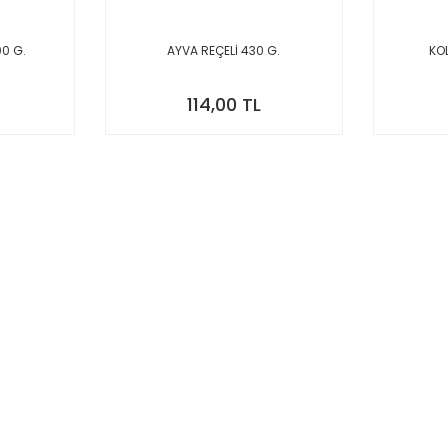
0 G.
AYVA REÇELİ 430 G.
KO
114,00 TL