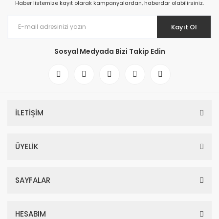
Haber listemize kayıt olarak kampanyalardan, haberdar olabilirsiniz.
Kayıt Ol
Sosyal Medyada Bizi Takip Edin
İLETİŞİM
ÜYELİK
SAYFALAR
HESABIM