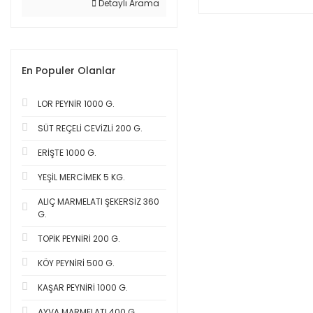
Detaylı Arama
En Populer Olanlar
LOR PEYNİR 1000 G.
SÜT REÇELİ CEVİZLİ 200 G.
ERİŞTE 1000 G.
YEŞİL MERCİMEK 5 KG.
ALIÇ MARMELATI ŞEKERSİZ 360
G.
TOPİK PEYNİRİ 200 G.
KÖY PEYNİRİ 500 G.
KAŞAR PEYNİRİ 1000 G.
AYVA MARMELATI 400 G.