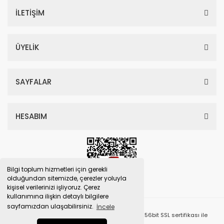
İLETİŞİM
ÜYELİK
SAYFALAR
HESABIM
Bilgi toplum hizmetleri için gerekli
olduğundan sitemizde, çerezler yoluyla
kişisel verilerinizi işliyoruz. Çerez
kullanımına ilişkin detaylı bilgilere
sayfamızdan ulaşabilirsiniz.
İncele
© Tüm Hakları Saklıdır. Kredi kartı bilgileriniz 256bit SSL sertifikası ile
korunmaktadır.