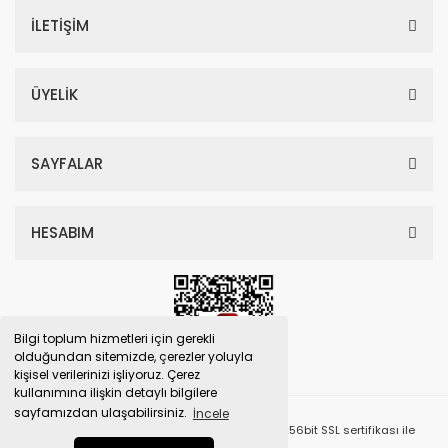
İLETİŞİM
ÜYELİK
SAYFALAR
HESABIM
Bilgi toplum hizmetleri için gerekli
olduğundan sitemizde, çerezler yoluyla
kişisel verilerinizi işliyoruz. Çerez
kullanımına ilişkin detaylı bilgilere
sayfamızdan ulaşabilirsiniz.
İncele
© Tüm Hakları Saklıdır. Kredi kartı bilgileriniz 256bit SSL sertifikası ile
korunmaktadır.