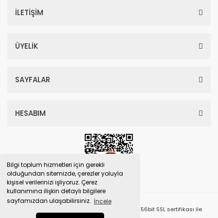
İLETİŞİM
ÜYELİK
SAYFALAR
HESABIM
Bilgi toplum hizmetleri için gerekli
olduğundan sitemizde, çerezler yoluyla
kişisel verilerinizi işliyoruz. Çerez
kullanımına ilişkin detaylı bilgilere
sayfamızdan ulaşabilirsiniz.
İncele
© Tüm Hakları Saklıdır. Kredi kartı bilgileriniz 256bit SSL sertifikası ile
korunmaktadır.