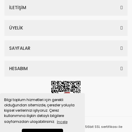
İLETİŞİM
ÜYELİK
SAYFALAR
HESABIM
Bilgi toplum hizmetleri için gerekli
olduğundan sitemizde, çerezler yoluyla
kişisel verilerinizi işliyoruz. Çerez
kullanımına ilişkin detaylı bilgilere
sayfamızdan ulaşabilirsiniz.
İncele
© Tüm Hakları Saklıdır. Kredi kartı bilgileriniz 256bit SSL sertifikası ile
korunmaktadır.