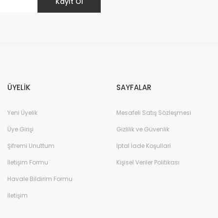
Kayıt Ol
Gönder
ÜYELİK
SAYFALAR
Yeni Üyelik
Mesafeli Satış Sözleşmesi
Üye Girişi
Gizlilik ve Güvenlik
Şifremi Unuttum
İptal İade Koşullari
İletişim Formu
Kişisel Veriler Politikası
Havale Bildirim Formu
İletişim