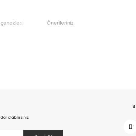
eçenekleri
Önerileriniz
da yetersiz gördüğünüz noktaları öneri formunu kullanarak tarafımıza il
Bu ürüne ilk yorumu siz yapın!
S
Yorum Yaz
r olabilirsiniz.