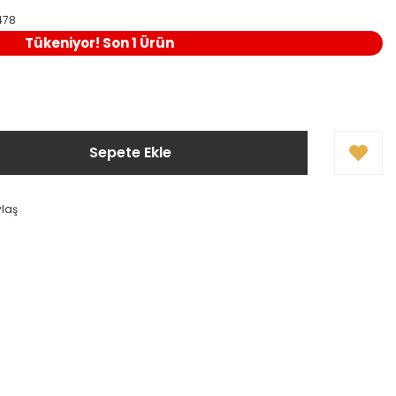
478
Tükeniyor! Son 1 Ürün
Sepete Ekle
ylaş