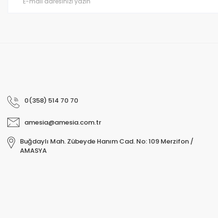
Bu ürüne benzer farklı alternatifler olmalı.
0(358) 514 70 70
amesia@amesia.com.tr
Buğdaylı Mah. Zübeyde Hanım Cad. No: 109 Merzifon /
AMASYA