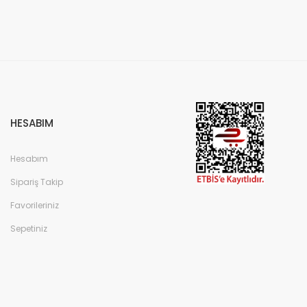
HESABIM
Hesabım
Sipariş Takip
Favorileriniz
Sepetiniz