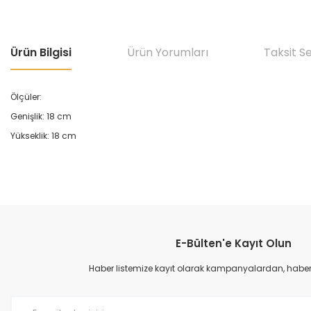
Ürün Bilgisi
Ürün Yorumları
Taksit S
Ölçüler:
Genişlik: 18 cm
Yükseklik: 18 cm
Bu ürünün fiyat bilgisi, resim, ürün açıklamalarında ve diğer konular
Görüş ve önerileriniz için teşekkür ederiz.
E-Bülten'e Kayıt Olun
Ürün resmi kalitesiz, bozuk veya görüntülenemiyor.
Ürün açıklamasında eksik bilgiler bulunuyor.
Haber listemize kayıt olarak kampanyalardan, haberda
Ürün bilgilerinde hatalar bulunuyor.
Ürün fiyatı diğer sitelerden daha pahalı.