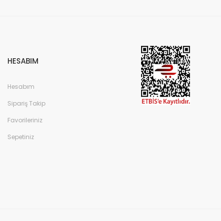
HESABIM
Hesabım
Sipariş Takip
Favorileriniz
Sepetiniz