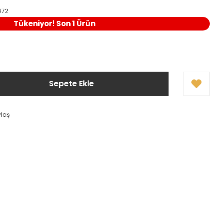
472
Tükeniyor! Son 1 Ürün
Sepete Ekle
ylaş