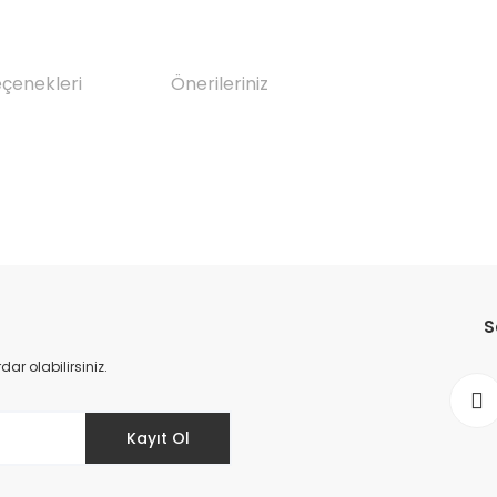
eçenekleri
Önerileriniz
da yetersiz gördüğünüz noktaları öneri formunu kullanarak tarafımıza il
Bu ürüne ilk yorumu siz yapın!
S
Yorum Yaz
r olabilirsiniz.
Kayıt Ol