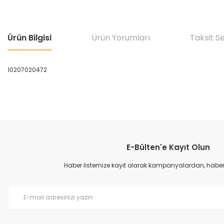
Ürün Bilgisi
Ürün Yorumları
Taksit S
10207020472
Bu ürünün fiyat bilgisi, resim, ürün açıklamalarında ve diğer konular
Görüş ve önerileriniz için teşekkür ederiz.
E-Bülten'e Kayıt Olun
Ürün resmi kalitesiz, bozuk veya görüntülenemiyor.
Ürün açıklamasında eksik bilgiler bulunuyor.
Haber listemize kayıt olarak kampanyalardan, haberda
Ürün bilgilerinde hatalar bulunuyor.
Ürün fiyatı diğer sitelerden daha pahalı.
Bu ürüne benzer farklı alternatifler olmalı.