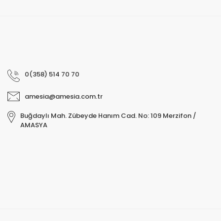
0(358) 514 70 70
amesia@amesia.com.tr
Buğdaylı Mah. Zübeyde Hanım Cad. No: 109 Merzifon /
AMASYA