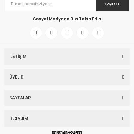
Kayıt Ol
Sosyal Medyada Bizi Takip Edin
İLETİŞİM
ÜYELİK
SAYFALAR
HESABIM