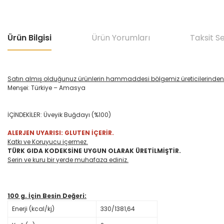
Ürün Bilgisi
Ürün Yorumları
Taksit S
Satın almış olduğunuz ürünlerin hammaddesi bölgemiz üreticilerinden 
Menşei: Türkiye – Amasya
İÇİNDEKİLER: Üveyik Buğdayı (%100)
ALERJEN UYARISI: GLUTEN İÇERİR.
Katkı ve Koruyucu içermez.
TÜRK GIDA KODEKSİNE UYGUN OLARAK ÜRETİLMİŞTİR.
Serin ve kuru bir yerde muhafaza ediniz.
100 g. İçin Besin Değeri:
Enerji (kcal/kj)
330/1381,64