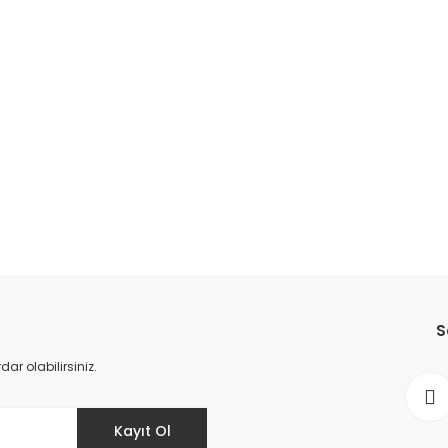
da yetersiz gördüğünüz noktaları öneri formunu kullanarak tarafımıza il
Bu ürüne ilk yorumu siz yapın!
S
Yorum Yaz
r olabilirsiniz.
Kayıt Ol