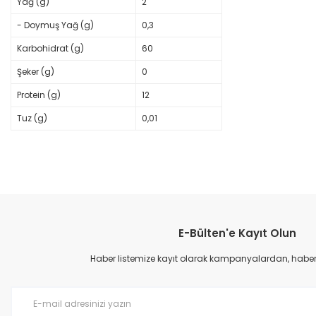
Yağ (g)
2
- Doymuş Yağ (g)
0,3
Karbohidrat (g)
60
Şeker (g)
0
Protein (g)
12
Tuz (g)
0,01
Bu ürünün fiyat bilgisi, resim, ürün açıklamalarında ve diğer konular
Görüş ve önerileriniz için teşekkür ederiz.
E-Bülten'e Kayıt Olun
Ürün resmi kalitesiz, bozuk veya görüntülenemiyor.
Ürün açıklamasında eksik bilgiler bulunuyor.
Haber listemize kayıt olarak kampanyalardan, haberda
Ürün bilgilerinde hatalar bulunuyor.
Ürün fiyatı diğer sitelerden daha pahalı.
Bu ürüne benzer farklı alternatifler olmalı.