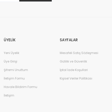
Gönder
ÜYELİK
SAYFALAR
Yeni Üyelik
Mesafeli Satış Sözleşmesi
Üye Girişi
Gizlilik ve Güvenlik
Şifremi Unuttum
İptal İade Koşullari
İletişim Formu
Kişisel Veriler Politikası
Havale Bildirim Formu
İletişim