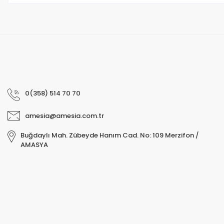
0(358) 514 70 70
amesia@amesia.com.tr
Buğdaylı Mah. Zübeyde Hanım Cad. No: 109 Merzifon /
AMASYA