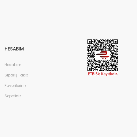
HESABIM
Hesabım
Sipariş Takip
Favorileriniz
Sepetiniz