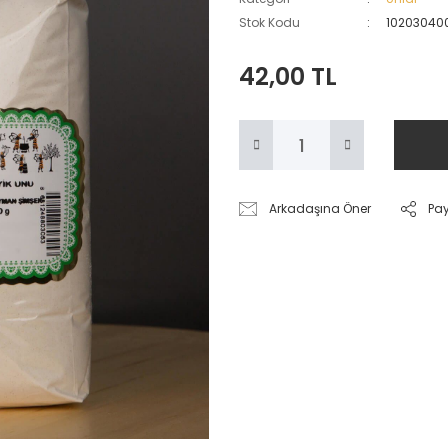
Stok Kodu
10203040
42,00 TL
Arkadaşına Öner
Pa