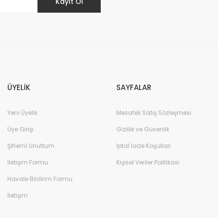
Kayıt Ol
Gönder
ÜYELİK
SAYFALAR
Yeni Üyelik
Mesafeli Satış Sözleşmesi
Üye Girişi
Gizlilik ve Güvenlik
Şifremi Unuttum
İptal İade Koşullari
İletişim Formu
Kişisel Veriler Politikası
Havale Bildirim Formu
İletişim