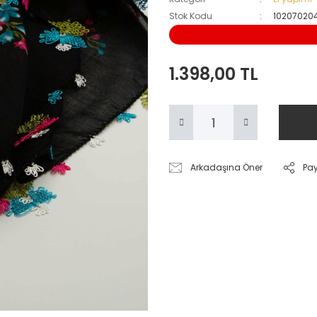
Stok Kodu
10207020
1.398,00 TL
Arkadaşına Öner
Pa