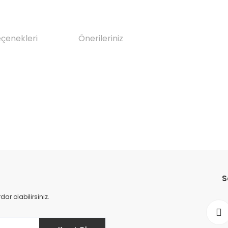
eçenekleri
Önerileriniz
da yetersiz gördüğünüz noktaları öneri formunu kullanarak tarafımıza il
Bu ürüne ilk yorumu siz yapın!
S
Yorum Yaz
r olabilirsiniz.