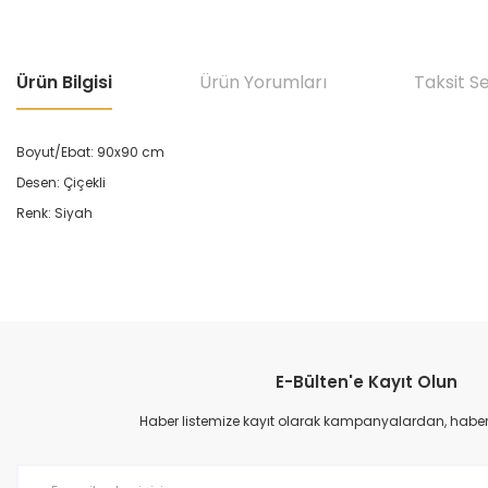
Ürün Bilgisi
Ürün Yorumları
Taksit S
Boyut/Ebat: 90x90 cm
Desen: Çiçekli
Renk: Siyah
Bu ürünün fiyat bilgisi, resim, ürün açıklamalarında ve diğer konular
Görüş ve önerileriniz için teşekkür ederiz.
E-Bülten'e Kayıt Olun
Ürün resmi kalitesiz, bozuk veya görüntülenemiyor.
Ürün açıklamasında eksik bilgiler bulunuyor.
Haber listemize kayıt olarak kampanyalardan, haberda
Ürün bilgilerinde hatalar bulunuyor.
Ürün fiyatı diğer sitelerden daha pahalı.