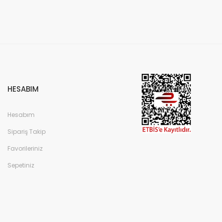
HESABIM
Hesabım
Sipariş Takip
Favorileriniz
Sepetiniz