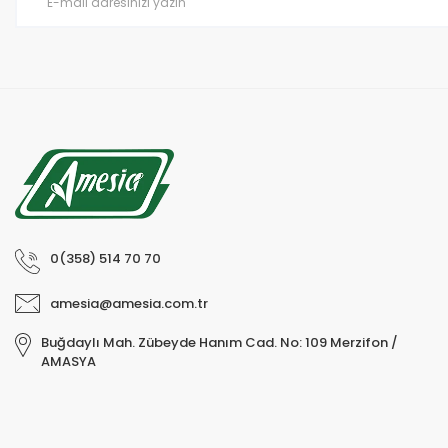
Bu ürüne benzer farklı alternatifler olmalı.
0(358) 514 70 70
amesia@amesia.com.tr
Buğdaylı Mah. Zübeyde Hanım Cad. No: 109 Merzifon /
AMASYA