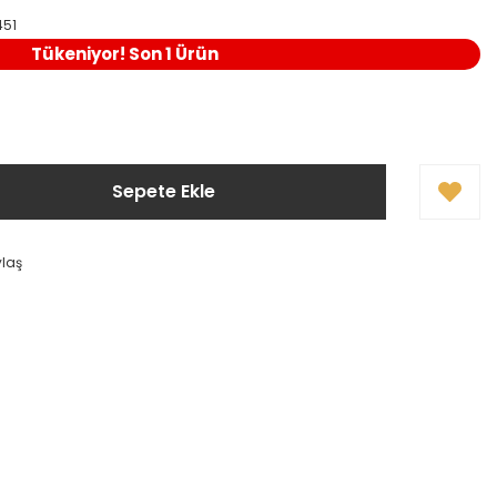
451
Tükeniyor! Son 1 Ürün
Sepete Ekle
ylaş