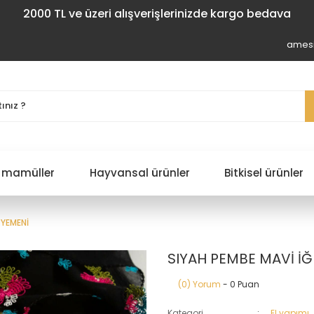
2000 TL ve üzeri alışverişlerinizde kargo bedava
amesi
 mamüller
Hayvansal ürünler
Bitkisel ürünler
 YEMENİ
SIYAH PEMBE MAVİ İĞ
(0) Yorum
- 0 Puan
Kategori
El yapımı