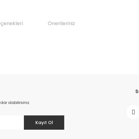
eçenekleri
Önerileriniz
da yetersiz gördüğünüz noktaları öneri formunu kullanarak tarafımıza il
Bu ürüne ilk yorumu siz yapın!
S
Yorum Yaz
r olabilirsiniz.
Kayıt Ol