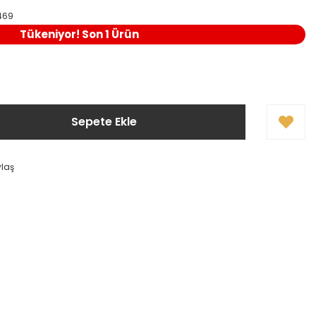
469
Tükeniyor! Son 1 Ürün
Sepete Ekle
ylaş