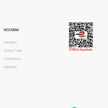
HESABIM
Hesabım
Sipariş Takip
Favorileriniz
Sepetiniz