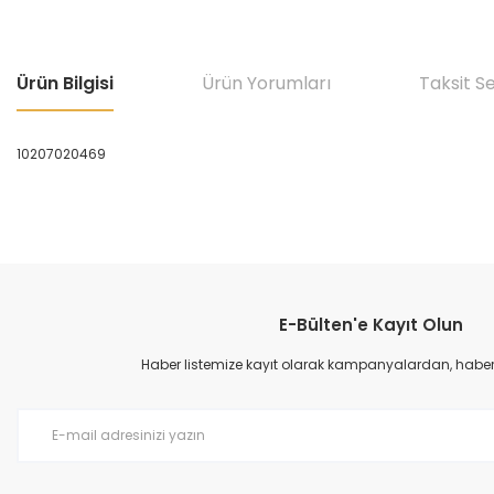
Ürün Bilgisi
Ürün Yorumları
Taksit S
10207020469
Bu ürünün fiyat bilgisi, resim, ürün açıklamalarında ve diğer konular
Görüş ve önerileriniz için teşekkür ederiz.
E-Bülten'e Kayıt Olun
Ürün resmi kalitesiz, bozuk veya görüntülenemiyor.
Ürün açıklamasında eksik bilgiler bulunuyor.
Haber listemize kayıt olarak kampanyalardan, haberda
Ürün bilgilerinde hatalar bulunuyor.
Ürün fiyatı diğer sitelerden daha pahalı.
Bu ürüne benzer farklı alternatifler olmalı.