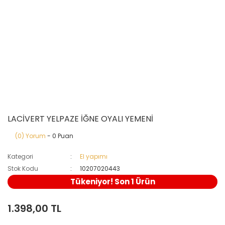
LACİVERT YELPAZE İĞNE OYALI YEMENİ
(0) Yorum
- 0 Puan
Kategori
El yapımı
Stok Kodu
10207020443
Tükeniyor! Son 1 Ürün
1.398,00 TL