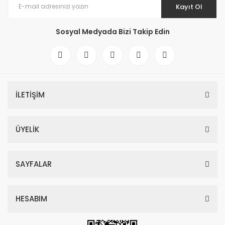
Kayıt Ol
Sosyal Medyada Bizi Takip Edin
İLETİŞİM
ÜYELİK
SAYFALAR
HESABIM