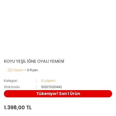
KOYU YEŞİL İĞNE OYALI YEMENİ
(0) Yorum
- 0 Puan
Kategori
El yapımı
Stok Kodu
10207020442
Tükeniyor! Son 1 Ürün
1.398,00 TL