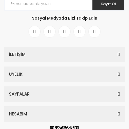
Kayıt Ol
Sosyal Medyada Bizi Takip Edin
İLETİŞİM
ÜYELİK
SAYFALAR
HESABIM