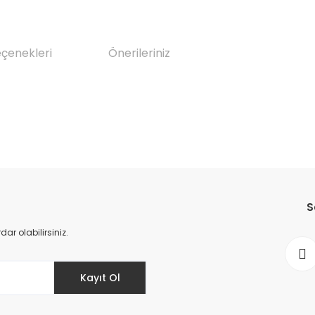
eçenekleri
Önerileriniz
da yetersiz gördüğünüz noktaları öneri formunu kullanarak tarafımıza il
Bu ürüne ilk yorumu siz yapın!
S
Yorum Yaz
r olabilirsiniz.
Kayıt Ol