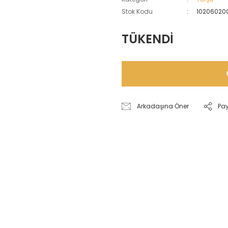
Stok Kodu
10206020
TÜKENDİ
Arkadaşına Öner
Pa