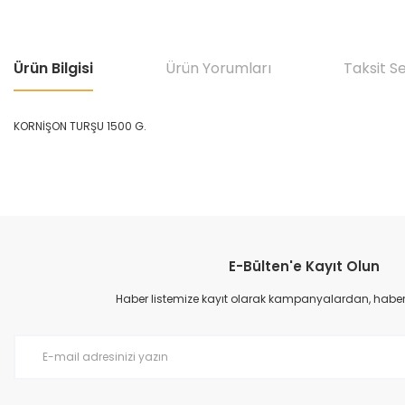
Ürün Bilgisi
Ürün Yorumları
Taksit S
KORNİŞON TURŞU 1500 G.
Bu ürünün fiyat bilgisi, resim, ürün açıklamalarında ve diğer konular
Görüş ve önerileriniz için teşekkür ederiz.
E-Bülten'e Kayıt Olun
Ürün resmi kalitesiz, bozuk veya görüntülenemiyor.
Ürün açıklamasında eksik bilgiler bulunuyor.
Haber listemize kayıt olarak kampanyalardan, haberda
Ürün bilgilerinde hatalar bulunuyor.
Ürün fiyatı diğer sitelerden daha pahalı.
Bu ürüne benzer farklı alternatifler olmalı.