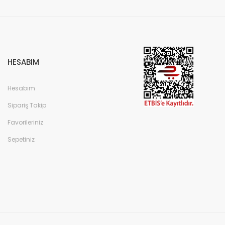
HESABIM
Hesabım
Sipariş Takip
Favorileriniz
Sepetiniz