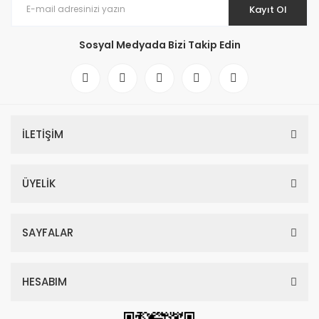
Kayıt Ol
Sosyal Medyada Bizi Takip Edin
İLETİŞİM
ÜYELİK
SAYFALAR
HESABIM