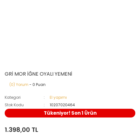
GRİ MOR İĞNE OYALI YEMENİ
(0) Yorum
- 0 Puan
Kategori
El yapımı
Stok Kodu
10207020464
Tükeniyor! Son 1 Ürün
1.398,00 TL