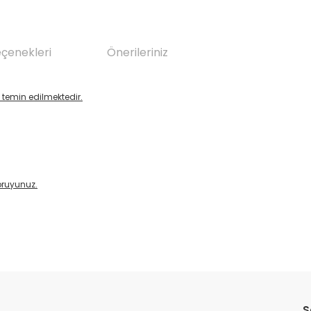
eçenekleri
Önerileriniz
temin edilmektedir.
oruyunuz.
da yetersiz gördüğünüz noktaları öneri formunu kullanarak tarafımıza il
Bu ürüne ilk yorumu siz yapın!
S