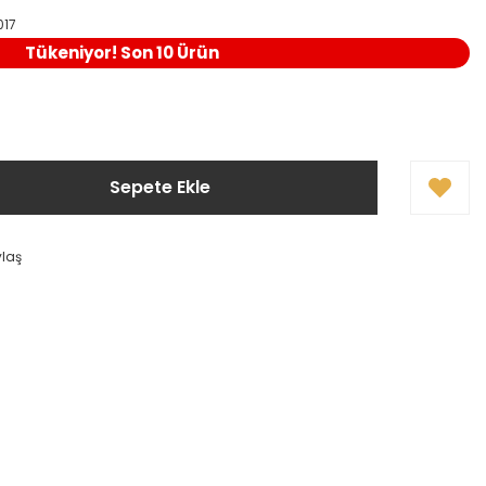
017
Tükeniyor! Son 10 Ürün
Sepete Ekle
ylaş