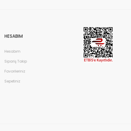
HESABIM
Hesabım
Sipariş Takip
Favorileriniz
Sepetiniz