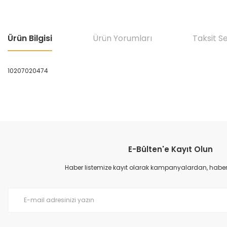
Ürün Bilgisi
Ürün Yorumları
Taksit S
10207020474
Bu ürünün fiyat bilgisi, resim, ürün açıklamalarında ve diğer konular
Görüş ve önerileriniz için teşekkür ederiz.
E-Bülten'e Kayıt Olun
Ürün resmi kalitesiz, bozuk veya görüntülenemiyor.
Ürün açıklamasında eksik bilgiler bulunuyor.
Haber listemize kayıt olarak kampanyalardan, haberda
Ürün bilgilerinde hatalar bulunuyor.
Ürün fiyatı diğer sitelerden daha pahalı.
Bu ürüne benzer farklı alternatifler olmalı.