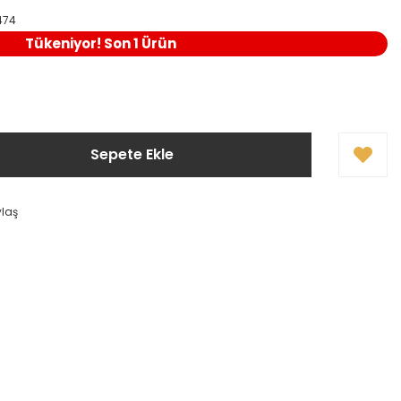
474
Tükeniyor! Son 1 Ürün
Sepete Ekle
ylaş