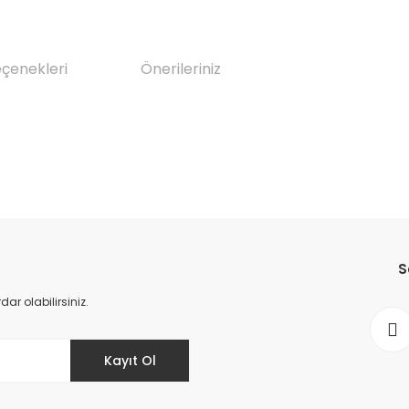
eçenekleri
Önerileriniz
da yetersiz gördüğünüz noktaları öneri formunu kullanarak tarafımıza il
Bu ürüne ilk yorumu siz yapın!
S
Yorum Yaz
r olabilirsiniz.
Kayıt Ol