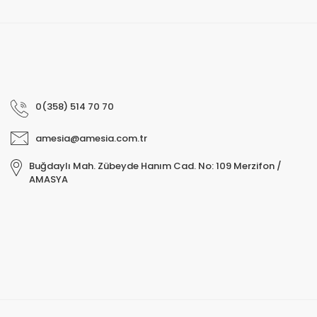
0(358) 514 70 70
amesia@amesia.com.tr
Buğdaylı Mah. Zübeyde Hanım Cad. No: 109 Merzifon /
AMASYA