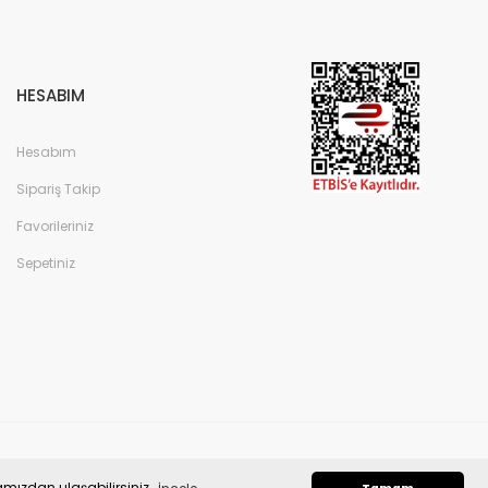
HESABIM
Hesabım
Sipariş Takip
Favorileriniz
Sepetiniz