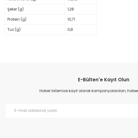
Şeker (g)
1,28
Protein (g)
10,71
Tuz (g)
0,8
Bu ürünün fiyat bilgisi, resim, ürün açıklamalarında ve diğer konular
Görüş ve önerileriniz için teşekkür ederiz.
E-Bülten'e Kayıt Olun
Ürün resmi kalitesiz, bozuk veya görüntülenemiyor.
Ürün açıklamasında eksik bilgiler bulunuyor.
Haber listemize kayıt olarak kampanyalardan, haberda
Ürün bilgilerinde hatalar bulunuyor.
Ürün fiyatı diğer sitelerden daha pahalı.
Bu ürüne benzer farklı alternatifler olmalı.