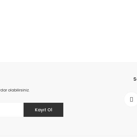
da yetersiz gördüğünüz noktaları öneri formunu kullanarak tarafımıza il
Bu ürüne ilk yorumu siz yapın!
S
Yorum Yaz
r olabilirsiniz.
Kayıt Ol