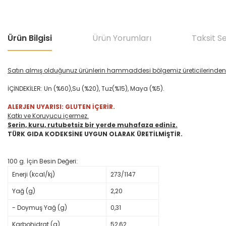
Ürün Bilgisi
Ürün Yorumları
Taksit S
Satın almış olduğunuz ürünlerin hammaddesi bölgemiz üreticilerinden 
İÇİNDEKİLER: Un (%60),Su (%20), Tuz(%15), Maya (%5).
ALERJEN UYARISI: GLUTEN İÇERİR.
Katkı ve Koruyucu içermez.
Serin, kuru, rutubetsiz bir yerde muhafaza ediniz.
TÜRK GIDA KODEKSİNE UYGUN OLARAK ÜRETİLMİŞTİR.
100 g. İçin Besin Değeri:
Enerji (kcal/kj)
273/1147
Yağ (g)
2,20
- Doymuş Yağ (g)
0,31
Karbohidrat (g)
52,62