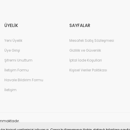
Gönder
ÜYELİK
SAYFALAR
Yeni Üyelik
Mesafeli Satış Sözleşmesi
Üye Girişi
Gizlilik ve Güvenlik
Şifremi Unuttum
İptal İade Koşullari
İletişim Formu
Kişisel Veriler Politikası
Havale Bildirim Formu
İletişim
orunmaktadır.