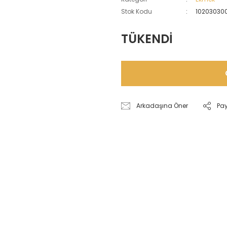
Stok Kodu
10203030
TÜKENDİ
Arkadaşına Öner
Pa