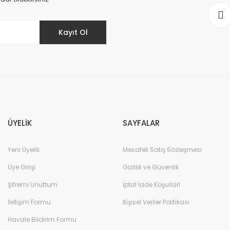
Kayıt Ol
Gönder
ÜYELİK
SAYFALAR
Yeni Üyelik
Mesafeli Satış Sözleşmesi
Üye Girişi
Gizlilik ve Güvenlik
Şifremi Unuttum
İptal İade Koşullari
İletişim Formu
Kişisel Veriler Politikası
Havale Bildirim Formu