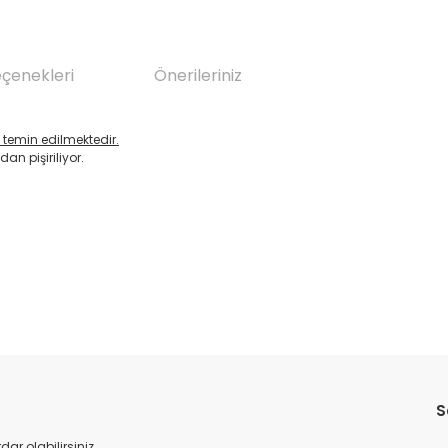
eçenekleri
Önerileriniz
temin edilmektedir.
n pişiriliyor.
da yetersiz gördüğünüz noktaları öneri formunu kullanarak tarafımıza il
S
r olabilirsiniz.