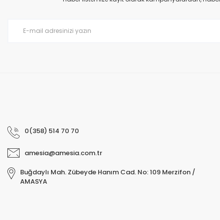
Tat ve kıvamı çok güzel gramaja göre bence biraz pahalı.
Ürün bilgilerinde hatalar bulunuyor.
Semra Keskin | 23/01/2025
Ürün fiyatı diğer sitelerden daha pahalı.
Bu ürüne benzer farklı alternatifler olmalı.
Yorum Yaz
0(358) 514 70 70
amesia@amesia.com.tr
Buğdaylı Mah. Zübeyde Hanım Cad. No: 109 Merzifon /
AMASYA