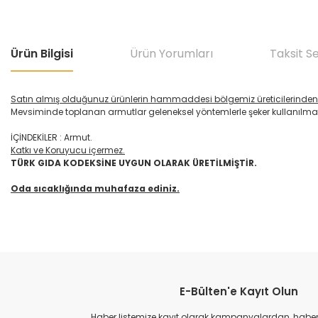
Ürün Bilgisi
Ürün Yorumları
Taksit S
Satın almış olduğunuz ürünlerin hammaddesi bölgemiz üreticilerinden 
Mevsiminde toplanan armutlar geleneksel yöntemlerle şeker kullanılmada
İÇİNDEKİLER : Armut.
Katkı ve Koruyucu içermez.
TÜRK GIDA KODEKSİNE UYGUN OLARAK ÜRETİLMİŞTİR.
Oda sıcaklığında muhafaza ediniz.
Bu ürünün fiyat bilgisi, resim, ürün açıklamalarında ve diğer konular
Görüş ve önerileriniz için teşekkür ederiz.
E-Bülten'e Kayıt Olun
Beni çocukluğuma götüren lezzet
Ürün resmi kalitesiz, bozuk veya görüntülenemiyor.
Ürün açıklamasında eksik bilgiler bulunuyor.
Haber listemize kayıt olarak kampanyalardan, haberda