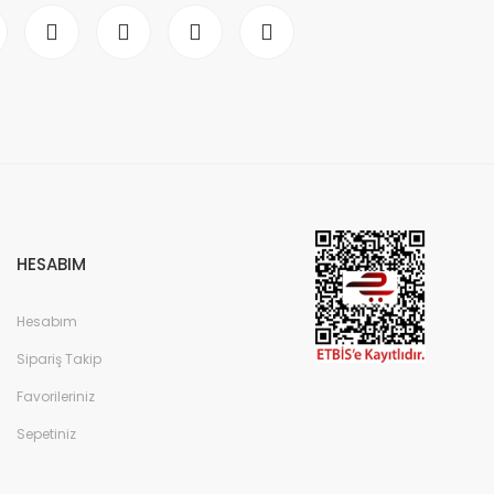
HESABIM
Hesabım
Sipariş Takip
Favorileriniz
Sepetiniz