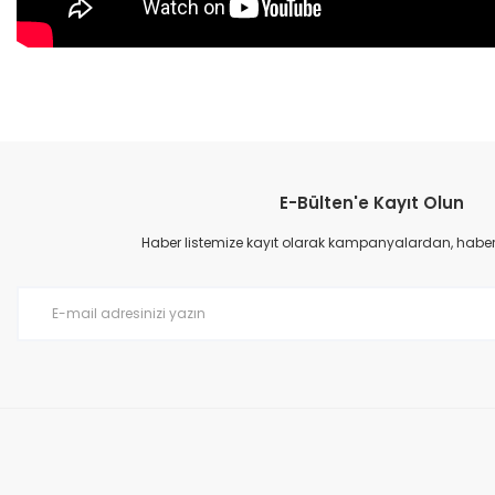
Bu ürünün fiyat bilgisi, resim, ürün açıklamalarında ve diğer konular
Görüş ve önerileriniz için teşekkür ederiz.
E-Bülten'e Kayıt Olun
Ürün resmi kalitesiz, bozuk veya görüntülenemiyor.
Ürün açıklamasında eksik bilgiler bulunuyor.
Haber listemize kayıt olarak kampanyalardan, haberda
Ürün bilgilerinde hatalar bulunuyor.
Ürün fiyatı diğer sitelerden daha pahalı.
Bu ürüne benzer farklı alternatifler olmalı.