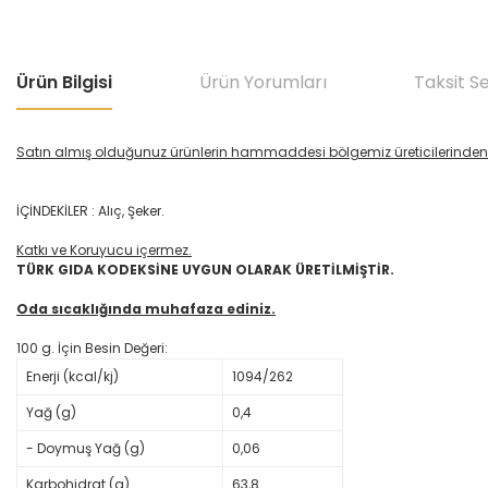
Ürün Bilgisi
Ürün Yorumları
Taksit S
Satın almış olduğunuz ürünlerin hammaddesi bölgemiz üreticilerinden 
İÇİNDEKİLER : Alıç, Şeker.
Katkı ve Koruyucu içermez.
TÜRK GIDA KODEKSİNE UYGUN OLARAK ÜRETİLMİŞTİR.
Oda sıcaklığında muhafaza ediniz.
100 g. İçin Besin Değeri:
Enerji (kcal/kj)
1094/262
Yağ (g)
0,4
- Doymuş Yağ (g)
0,06
Karbohidrat (g)
63,8