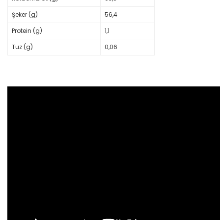
Şeker (g)
56,4
Protein (g)
1,1
Tuz (g)
0,06