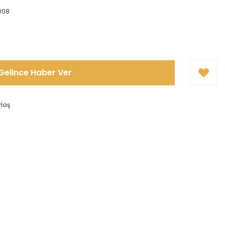
008
Gelince Haber Ver
ylaş