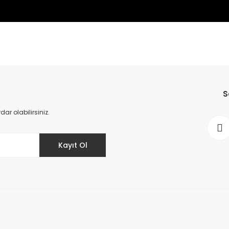
da yetersiz gördüğünüz noktaları öneri formunu kullanarak tarafımıza il
Bu ürüne ilk yorumu siz yapın!
S
Yorum Yaz
r olabilirsiniz.
Kayıt Ol
Gönder